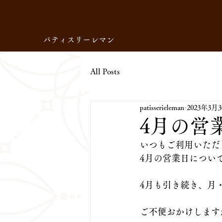
パティスリーレマン
All Posts
patisserieleman
2023年3月
4月の営
いつもご利用いただ
4月の営業日につい
4月も引き続き、月
ご不便おかけします