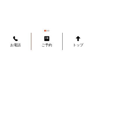
お電話
ご予約
トップ
コメント
コメントを追加…
7月の営業日に関するお知
6月の営業日に
らせ
らせ
｜
ホーム
｜
メニュー
｜
店舗情報
｜
ブログ
｜
予約フォーム
｜