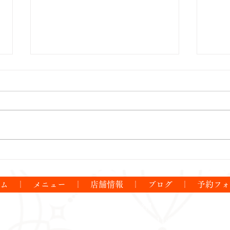
7月の営業日に関するお知ら
6月
せ
せ
ーム
｜
メニュー
｜
店舗情報
｜
ブログ
｜
予約フ
【店 名】パティスリーレマン
【営業時間】11:00～17:30
※4